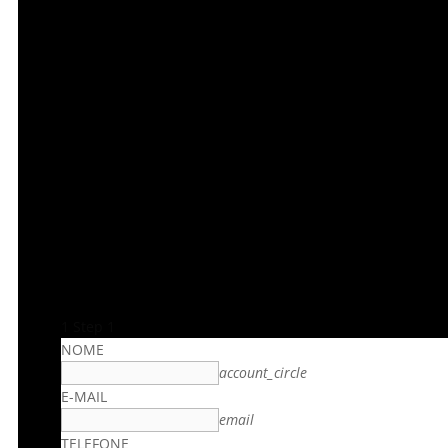
1
Step 1
NOME
account_circle
E-MAIL
email
TELEFONE