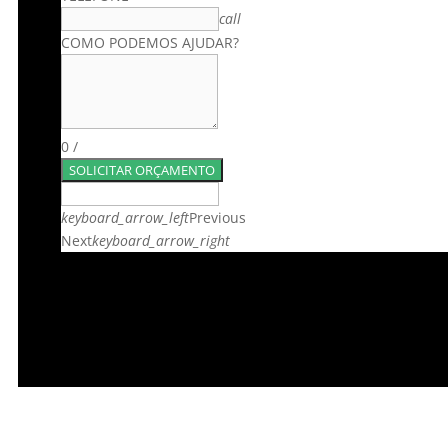
call
COMO PODEMOS AJUDAR?
0
/
SOLICITAR ORÇAMENTO
keyboard_arrow_left
Previous
Next
keyboard_arrow_right