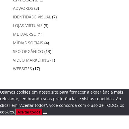
ADWORDS
(3)
IDENTIDADE VISUAL
(7)
LOJAS VIRTUAIS
(3)
METAVERSO
(1)
MÍDIAS SOCIAIS
(4)
SEO ORGÂNICO
(13)
VIDEO MARKETING
(1)
WEBSITES
(17)
Usamos cookies em nosso site para fornecer a experiência mais
relevante, lembrando suas preferências e visitas repetidas. Ao
clicar em “Aceitar todos”, você concorda com o uso de TODOS os
cookies.
Aceitar todos