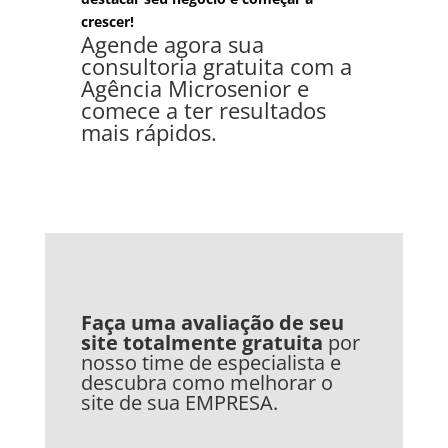
crescer!
Ag
ende
ag
ora
su
a
consult
oria
grat
uit
a
com
a
Ag
ê
nc
ia
Micro
sen
ior
e
come
ce
a
ter
result
ados
m
ais
r
á
pid
os
.
Faça uma avaliação de seu
site totalmente gratuita
por
nosso time de especialista e
descubra como melhorar o
site de sua EMPRESA
.