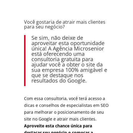
V
oc
ê
g
ost
aria
de
at
ra
ir
m
ais
client
es
para
se
u
neg
ó
c
io
?
Se
sim
,
n
ão
de
ix
e
de
a
pro
ve
itar
est
a
o
port
un
id
ade
ú
n
ica
!
A
Ag
ê
nc
ia
Micro
sen
ior
est
á
of
ere
cend
o
u
ma
consult
oria
grat
uit
a
para
a
jud
ar
voc
ê
a
ob
ter
o
site
da
su
a
em
p
resa
100
%
am
ig
á
vel
e
que
se
dest
aque
nos
result
ados
do
Google
.
Com
ess
a
consult
oria
,
voc
ê
ter
á
a
cess
o
a
d
icas
e
con
sel
h
os
de
es
pe
cial
istas
em
SEO
para
mel
hor
ar
o
pos
icion
ament
o
de
se
u
site
no
Google
e
at
ra
ir
m
ais
client
es
.
Aproveite esta chance única para
destacar seu negócio e começar a