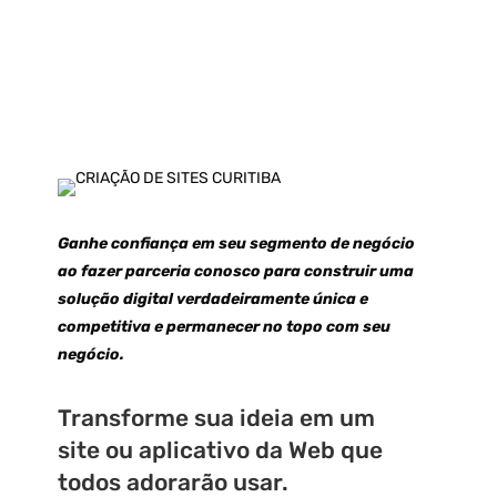
Ganhe confiança em seu segmento de negócio
ao fazer parceria conosco para construir uma
solução digital verdadeiramente única e
competitiva e permanecer no topo com seu
negócio.
Transform
e
su
a
ide
ia
em
um
site
o
u
a
pl
ic
at
ivo
da
Web
que
to
dos
ad
or
ar
ão
us
ar.