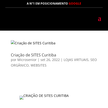
A Nº1 EM POSICIONAMENTO
GOOGLE
Criação de SITES Curitiba
por
Microsenior
|
set 26, 2022
|
LOJAS VIRTUAIS
,
SEO
ORGÂNICO
,
WEBSITES