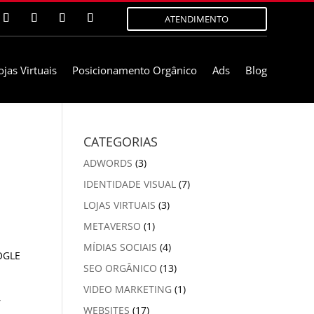
ATENDIMENTO
ojas Virtuais
Posicionamento Orgânico
Ads
Blog
CATEGORIAS
ADWORDS
(3)
IDENTIDADE VISUAL
(7)
LOJAS VIRTUAIS
(3)
METAVERSO
(1)
MÍDIAS SOCIAIS
(4)
SEO ORGÂNICO
(13)
VIDEO MARKETING
(1)
,
WEBSITES
(17)