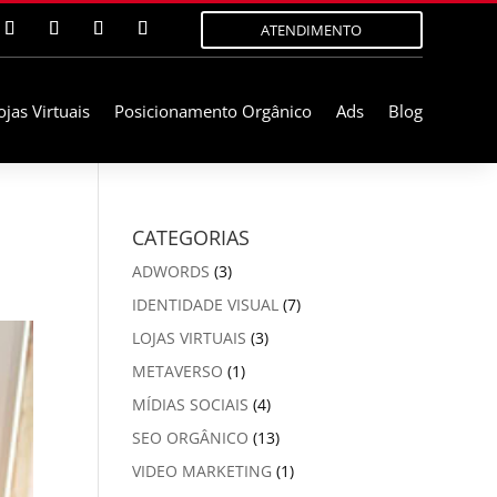
ATENDIMENTO
ojas Virtuais
Posicionamento Orgânico
Ads
Blog
CATEGORIAS
ADWORDS
(3)
IDENTIDADE VISUAL
(7)
LOJAS VIRTUAIS
(3)
METAVERSO
(1)
MÍDIAS SOCIAIS
(4)
SEO ORGÂNICO
(13)
VIDEO MARKETING
(1)