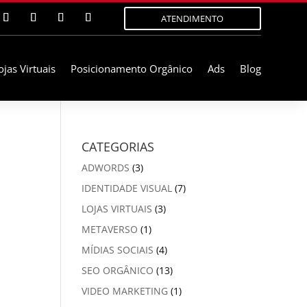
ATENDIMENTO
ojas Virtuais
Posicionamento Orgânico
Ads
Blog
CATEGORIAS
ADWORDS
(3)
IDENTIDADE VISUAL
(7)
LOJAS VIRTUAIS
(3)
METAVERSO
(1)
MÍDIAS SOCIAIS
(4)
SEO ORGÂNICO
(13)
VIDEO MARKETING
(1)