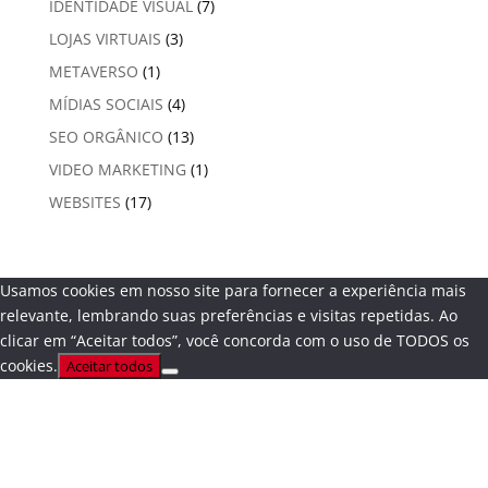
IDENTIDADE VISUAL
(7)
LOJAS VIRTUAIS
(3)
METAVERSO
(1)
MÍDIAS SOCIAIS
(4)
SEO ORGÂNICO
(13)
VIDEO MARKETING
(1)
WEBSITES
(17)
Usamos cookies em nosso site para fornecer a experiência mais
relevante, lembrando suas preferências e visitas repetidas. Ao
clicar em “Aceitar todos”, você concorda com o uso de TODOS os
cookies.
Aceitar todos