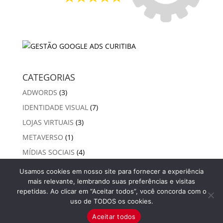
CATEGORIAS
ADWORDS
(3)
IDENTIDADE VISUAL
(7)
LOJAS VIRTUAIS
(3)
METAVERSO
(1)
MÍDIAS SOCIAIS
(4)
SEO ORGÂNICO
(13)
Usamos cookies em nosso site para fornecer a experiência
mais relevante, lembrando suas preferências e visitas
VIDEO MARKETING
(1)
repetidas. Ao clicar em “Aceitar todos”, você concorda com o
WEBSITES
(17)
uso de TODOS os cookies.
Aceitar todos