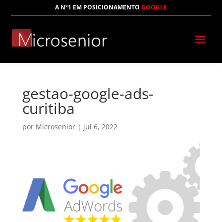
A Nº1 EM POSICIONAMENTO
GOOGLE
gestao-google-ads-
curitiba
por
Microsenior
|
jul 6, 2022