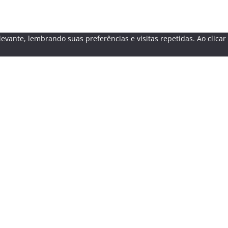
evante, lembrando suas preferências e visitas repetidas. Ao clica