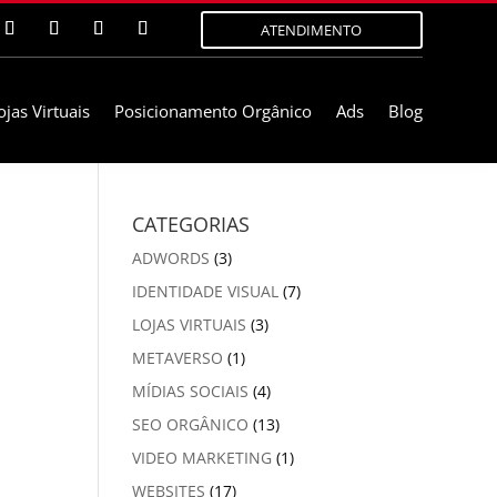
ATENDIMENTO
ojas Virtuais
Posicionamento Orgânico
Ads
Blog
CATEGORIAS
ADWORDS
(3)
IDENTIDADE VISUAL
(7)
LOJAS VIRTUAIS
(3)
METAVERSO
(1)
MÍDIAS SOCIAIS
(4)
SEO ORGÂNICO
(13)
VIDEO MARKETING
(1)
WEBSITES
(17)