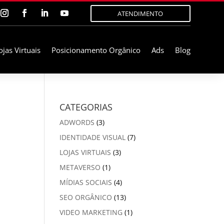
ATENDIMENTO
ojas Virtuais
Posicionamento Orgânico
Ads
Blog
CATEGORIAS
ADWORDS
(3)
IDENTIDADE VISUAL
(7)
LOJAS VIRTUAIS
(3)
METAVERSO
(1)
MÍDIAS SOCIAIS
(4)
SEO ORGÂNICO
(13)
VIDEO MARKETING
(1)