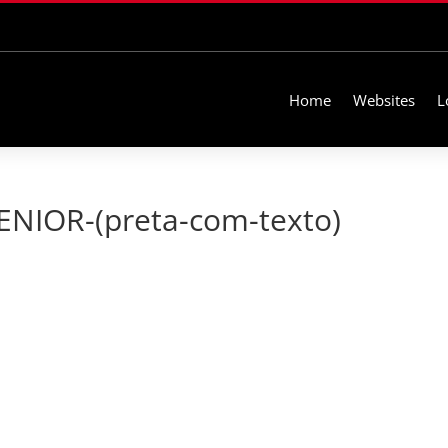
Home
Websites
L
IOR-(preta-com-texto)