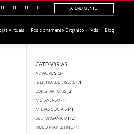
ATENDIMENTO
ojas Virtuais
Posicionamento Orgânico
Ads
Blog
CATEGORIAS
ADWORDS
(3)
IDENTIDADE VISUAL
(7)
LOJAS VIRTUAIS
(3)
METAVERSO
(1)
MÍDIAS SOCIAIS
(4)
SEO ORGÂNICO
(13)
VIDEO MARKETING
(1)