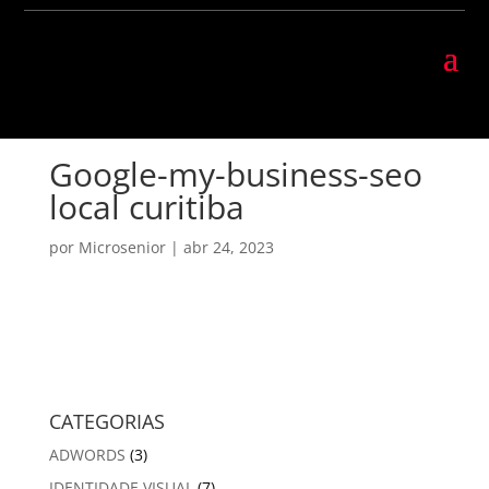
Google-my-business-seo
local curitiba
por
Microsenior
|
abr 24, 2023
CATEGORIAS
ADWORDS
(3)
IDENTIDADE VISUAL
(7)