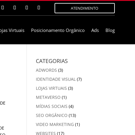
ATENDIMENTO
ojas Virtuais
Posicionamento Orgânico
Ads
Blog
CATEGORIAS
ADWORDS
(3)
IDENTIDADE VISUAL
(7)
LOJAS VIRTUAIS
(3)
METAVERSO
(1)
MÍDIAS SOCIAIS
(4)
SEO ORGÂNICO
(13)
VIDEO MARKETING
(1)
DE
WEBSITES
(17)
SSO