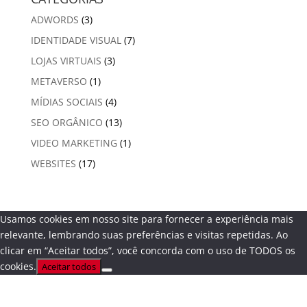
ADWORDS
(3)
IDENTIDADE VISUAL
(7)
LOJAS VIRTUAIS
(3)
METAVERSO
(1)
MÍDIAS SOCIAIS
(4)
SEO ORGÂNICO
(13)
VIDEO MARKETING
(1)
WEBSITES
(17)
Usamos cookies em nosso site para fornecer a experiência mais
relevante, lembrando suas preferências e visitas repetidas. Ao
clicar em “Aceitar todos”, você concorda com o uso de TODOS os
cookies.
Aceitar todos