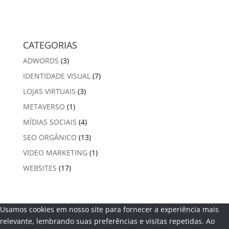
CATEGORIAS
ADWORDS
(3)
IDENTIDADE VISUAL
(7)
LOJAS VIRTUAIS
(3)
METAVERSO
(1)
MÍDIAS SOCIAIS
(4)
SEO ORGÂNICO
(13)
VIDEO MARKETING
(1)
WEBSITES
(17)
Usamos cookies em nosso site para fornecer a experiência mais
relevante, lembrando suas preferências e visitas repetidas. Ao