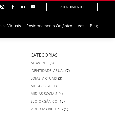
ATENDIMENTO
ojas Virtuais
Posicionamento Orgânico
Ads
Blog
CATEGORIAS
ADWORDS
(3)
IDENTIDADE VISUAL
(7)
LOJAS VIRTUAIS
(3)
METAVERSO
(1)
MÍDIAS SOCIAIS
(4)
SEO ORGÂNICO
(13)
VIDEO MARKETING
(1)