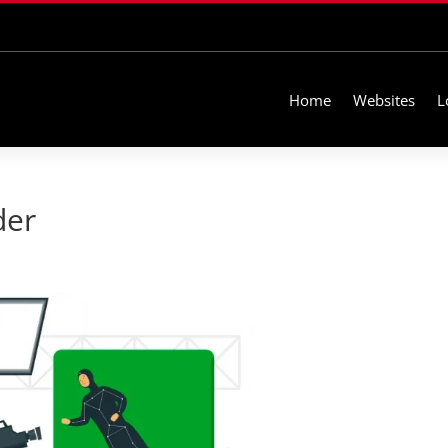
Home
Websites
L
der