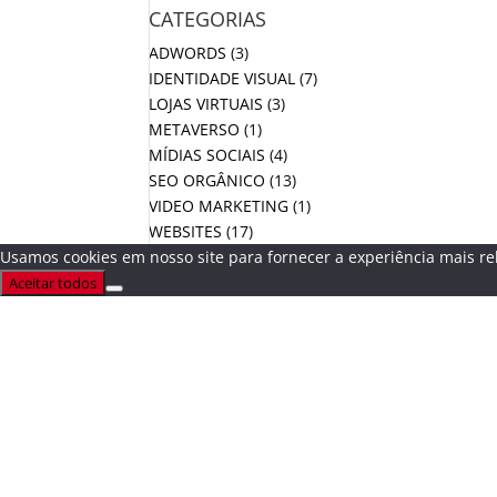
CATEGORIAS
ADWORDS
(3)
IDENTIDADE VISUAL
(7)
LOJAS VIRTUAIS
(3)
METAVERSO
(1)
MÍDIAS SOCIAIS
(4)
SEO ORGÂNICO
(13)
VIDEO MARKETING
(1)
WEBSITES
(17)
Usamos cookies em nosso site para fornecer a experiência mais rel
Aceitar todos