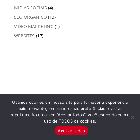
MÍDIAS SOCIAIS
(4)
SEO ORGÂNICO
(13)
VIDEO MARKETING
(1)
WEBSITES
(17)
Usamos cookies em nosso site para fornecer a experiência
mais relevante, lembrando suas preferências e visitas
repetidas. Ao clicar em “Aceitar todos”, você concorda com o
uso de TODOS os cookies.
Aceitar todos