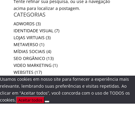
Tente refinar sua pesquisa, ou use a navegação
acima para localizar a postagem.
CATEGORIAS
ADWORDS
(3)
IDENTIDADE VISUAL
(7)
LOJAS VIRTUAIS
(3)
METAVERSO
(1)
MÍDIAS SOCIAIS
(4)
SEO ORGÂNICO
(13)
VIDEO MARKETING
(1)
WEBSITES
(17)
Usamos cookies em nosso site para fornecer a experiência mais
relevante, lembrando suas preferências e visitas repetidas. Ao
clicar em “Aceitar todos”, você concorda com o uso de TODOS os
cookies.
Aceitar todos