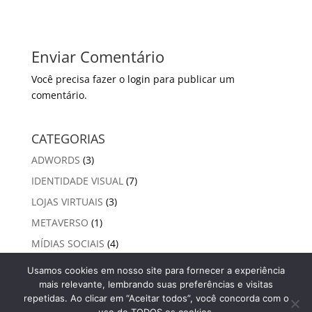
Enviar Comentário
Você precisa fazer o
login
para publicar um
comentário.
CATEGORIAS
ADWORDS
(3)
IDENTIDADE VISUAL
(7)
LOJAS VIRTUAIS
(3)
METAVERSO
(1)
MÍDIAS SOCIAIS
(4)
SEO ORGÂNICO
(13)
Usamos cookies em nosso site para fornecer a experiência
mais relevante, lembrando suas preferências e visitas
VIDEO MARKETING
(1)
repetidas. Ao clicar em “Aceitar todos”, você concorda com o
WEBSITES
(17)