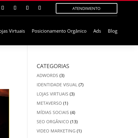
ATENDIMENTO
ojas Virtuais
Posicionamento Orgânico
Ads
Blog
CATEGORIAS
ADWORDS
(3)
IDENTIDADE VISUAL
(7)
LOJAS VIRTUAIS
(3)
METAVERSO
(1)
MÍDIAS SOCIAIS
(4)
SEO ORGÂNICO
(13)
VIDEO MARKETING
(1)