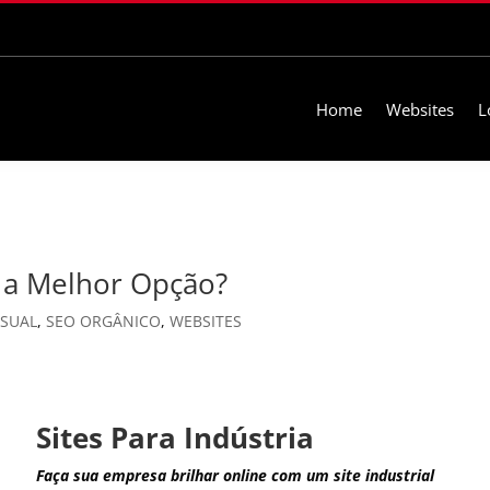
Home
Websites
L
l a Melhor Opção?
ISUAL
,
SEO ORGÂNICO
,
WEBSITES
Sites Para Indústria
Faça sua empresa brilhar online com um site industrial