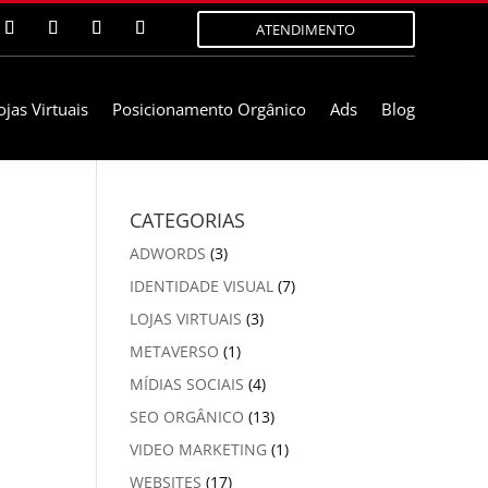
ATENDIMENTO
ojas Virtuais
Posicionamento Orgânico
Ads
Blog
CATEGORIAS
ADWORDS
(3)
IDENTIDADE VISUAL
(7)
LOJAS VIRTUAIS
(3)
METAVERSO
(1)
MÍDIAS SOCIAIS
(4)
SEO ORGÂNICO
(13)
VIDEO MARKETING
(1)
WEBSITES
(17)