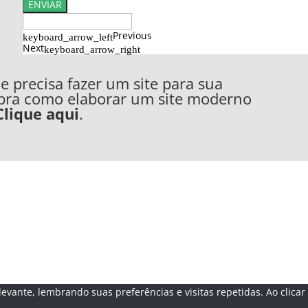
ENVIAR
Previous
keyboard_arrow_left
Next
keyboard_arrow_right
 precisa fazer um site para sua
bra como elaborar um site moderno
Clique aqui
.
evante, lembrando suas preferências e visitas repetidas. Ao clica