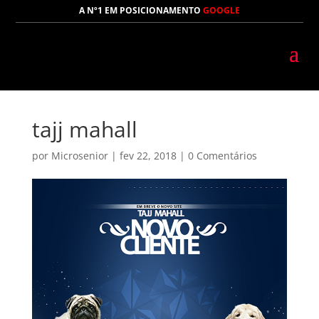
A Nº1 EM POSICIONAMENTO
GOOGLE
tajj mahall
por
Microsenior
|
fev 22, 2018
|
0 Comentários