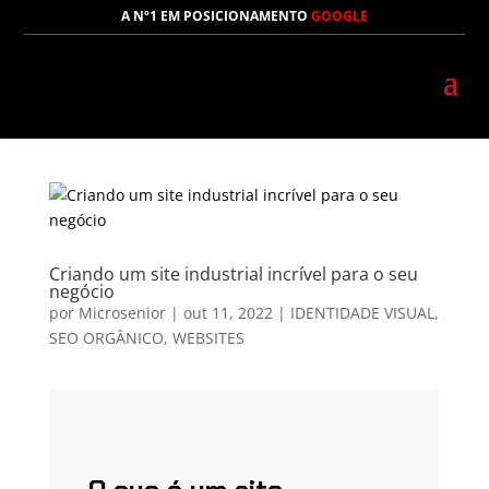
A Nº1 EM POSICIONAMENTO
GOOGLE
Criando um site industrial incrível para o seu
negócio
por
Microsenior
|
out 11, 2022
|
IDENTIDADE VISUAL
,
SEO ORGÂNICO
,
WEBSITES