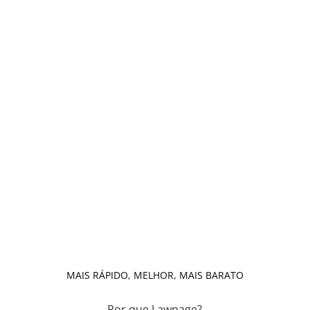
site único personalizado e que
promova todos seus serviços com
qualidade, ética e
responsabilidade.
MAIS RÁPIDO, MELHOR, MAIS BARATO
Por que Lawpage?