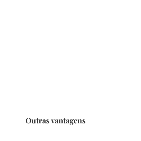
Possua um site que promova seus
valores, soluções trabalhos e
confiança para seu cliente.
Outras vantagens