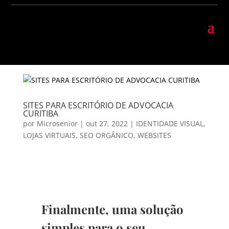
SITES PARA ESCRITÓRIO DE ADVOCACIA
CURITIBA
por
Microsenior
|
out 27, 2022
|
IDENTIDADE VISUAL
,
LOJAS VIRTUAIS
,
SEO ORGÂNICO
,
WEBSITES
Finalmente, uma solução
simples para o seu