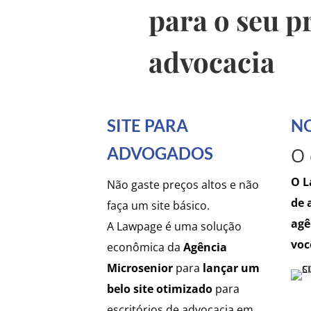
para o seu p
advocacia
SITE PARA
N
ADVOGADOS
O 
O L
Não gaste preços altos e não
de 
faça um site básico.
agê
A
Lawpage é uma solução
voc
econômica da
Agência
Microsenior
para
lançar um
belo site otimizado
para
escritórios de advocacia em