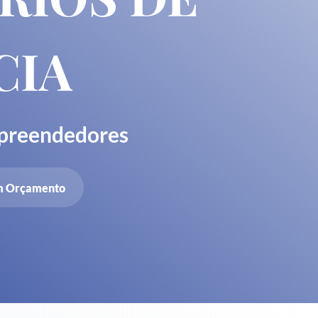
CIA
mpreendedores
m Orçamento