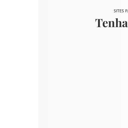
SITES 
Tenha
Design
Organi
Branding
Marke