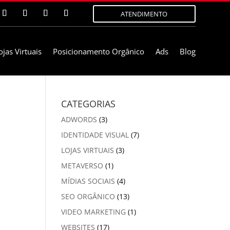
ATENDIMENTO
ojas Virtuais
Posicionamento Orgânico
Ads
Blog
CATEGORIAS
ADWORDS
(3)
IDENTIDADE VISUAL
(7)
LOJAS VIRTUAIS
(3)
METAVERSO
(1)
MÍDIAS SOCIAIS
(4)
SEO ORGÂNICO
(13)
VIDEO MARKETING
(1)
WEBSITES
(17)