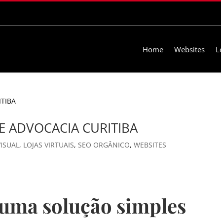
Home
Websites
L
DE ADVOCACIA CURITIBA
VISUAL
,
LOJAS VIRTUAIS
,
SEO ORGÂNICO
,
WEBSITES
 uma solução simples